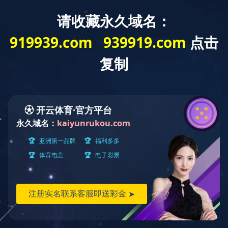
联系我们
多宝注册的中文全称：多宝注册
中文简称：中国华能
英文全称：China Huaneng Group.,Ltd.
英文简称：CHINA HUANENG
英文缩写：CHNG
多宝注册联系地址：河北雄安新区起步区雄安大街333号中国华能大厦
邮 编：070001
电 话：（010）63228800
传 真：（010）63228866